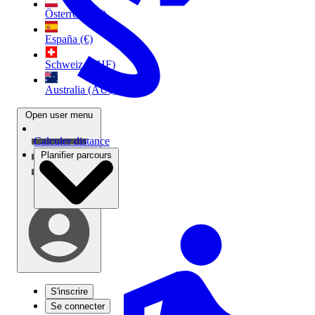
Österreich (€)
España (€)
Schweiz (CHF)
Australia (AU$)
Open user menu
Calculer distance
Planifier parcours
S'inscrire
Se connecter