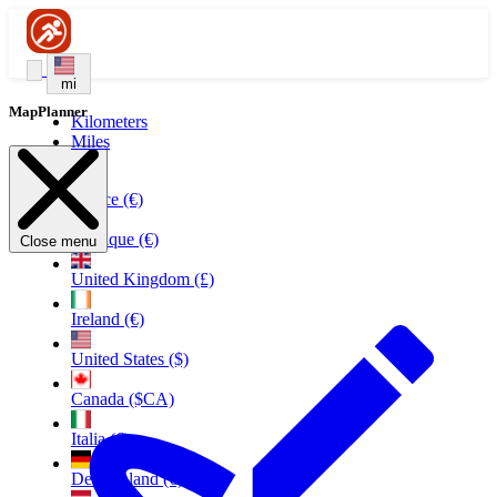
mi
MapPlanner
Kilometers
Miles
France (€)
Belgique (€)
Close menu
United Kingdom (£)
Ireland (€)
United States ($)
Canada ($CA)
Italia (€)
Deutschland (€)