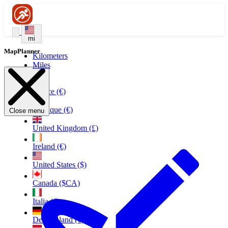
mi
MapPlanner
Kilometers
Miles
France (€)
Belgique (€)
Close menu
United Kingdom (£)
Ireland (€)
United States ($)
Canada ($CA)
Italia (€)
Deutschland (€)