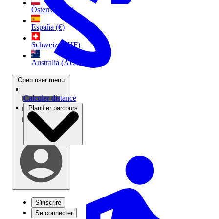
Österreich (€)
España (€)
Schweiz (CHF)
Australia (AU$)
Open user menu
Calculer distance
Planifier parcours
S'inscrire
Se connecter