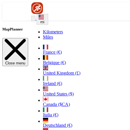
mi
MapPlanner
Kilometers
Miles
France (€)
Belgique (€)
Close menu
United Kingdom (£)
Ireland (€)
United States ($)
Canada ($CA)
Italia (€)
Deutschland (€)