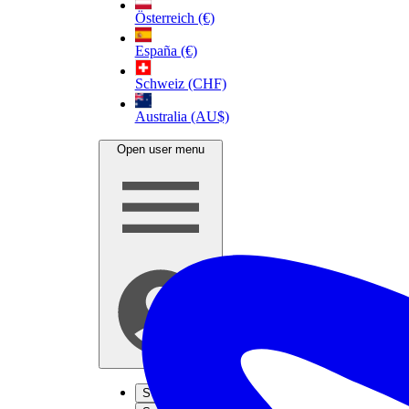
Österreich (€)
España (€)
Schweiz (CHF)
Australia (AU$)
Open user menu
S'inscrire