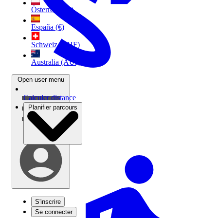
Österreich (€)
España (€)
Schweiz (CHF)
Australia (AU$)
Open user menu
Calculer distance
Planifier parcours
S'inscrire
Se connecter