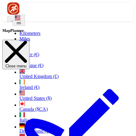
mi
MapPlanner
Kilometers
Miles
France (€)
Belgique (€)
Close menu
United Kingdom (£)
Ireland (€)
United States ($)
Canada ($CA)
Italia (€)
Deutschland (€)