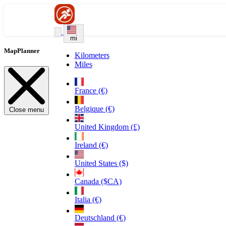
mi
MapPlanner
Kilometers
Miles
France (€)
Belgique (€)
Close menu
United Kingdom (£)
Ireland (€)
United States ($)
Canada ($CA)
Italia (€)
Deutschland (€)