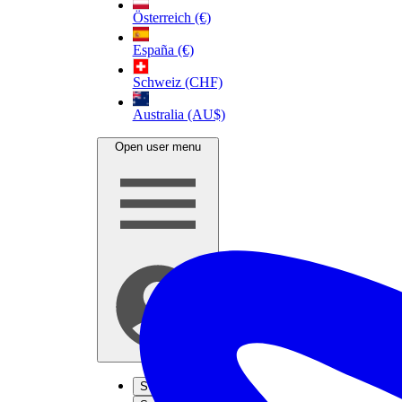
Österreich (€)
España (€)
Schweiz (CHF)
Australia (AU$)
Open user menu
S'inscrire