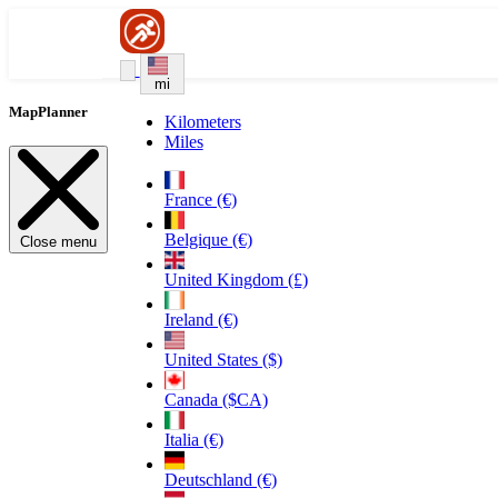
mi
MapPlanner
Kilometers
Miles
France (€)
Belgique (€)
Close menu
United Kingdom (£)
Ireland (€)
United States ($)
Canada ($CA)
Italia (€)
Deutschland (€)