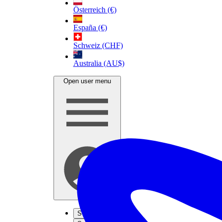
Österreich (€)
España (€)
Schweiz (CHF)
Australia (AU$)
Open user menu
S'inscrire