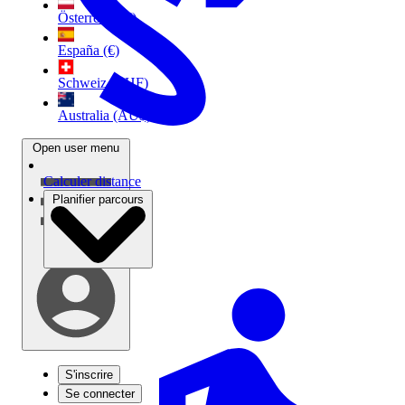
Österreich (€)
España (€)
Schweiz (CHF)
Australia (AU$)
Open user menu
Calculer distance
Planifier parcours
S'inscrire
Se connecter