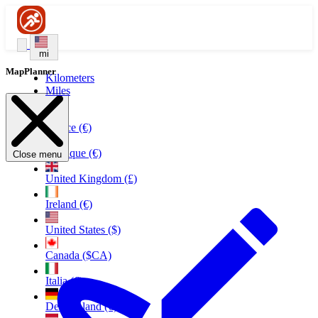
mi
MapPlanner
Kilometers
Miles
France (€)
Belgique (€)
Close menu
United Kingdom (£)
Ireland (€)
United States ($)
Canada ($CA)
Italia (€)
Deutschland (€)