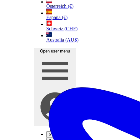
Österreich (€)
España (€)
Schweiz (CHF)
Australia (AU$)
Open user menu
S'inscrire