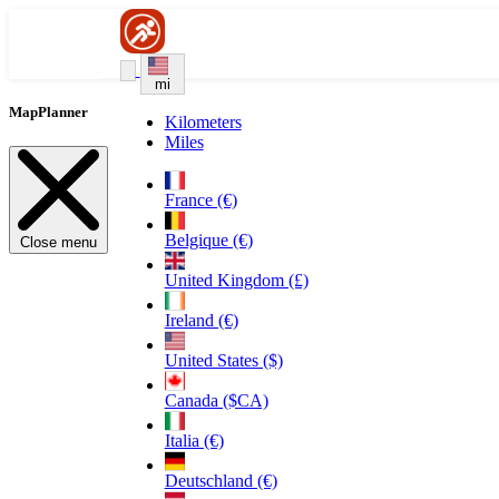
mi
MapPlanner
Kilometers
Miles
France (€)
Belgique (€)
Close menu
United Kingdom (£)
Ireland (€)
United States ($)
Canada ($CA)
Italia (€)
Deutschland (€)