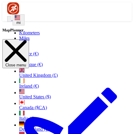
mi
MapPlanner
Kilometers
Miles
France (€)
Belgique (€)
Close menu
United Kingdom (£)
Ireland (€)
United States ($)
Canada ($CA)
Italia (€)
Deutschland (€)