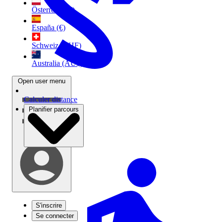
Österreich (€)
España (€)
Schweiz (CHF)
Australia (AU$)
Open user menu
Calculer distance
Planifier parcours
S'inscrire
Se connecter