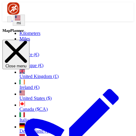
mi
MapPlanner
Kilometers
Miles
France (€)
Belgique (€)
Close menu
United Kingdom (£)
Ireland (€)
United States ($)
Canada ($CA)
Italia (€)
Deutschland (€)