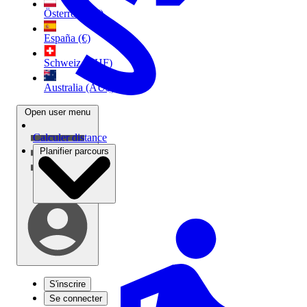
Österreich (€)
España (€)
Schweiz (CHF)
Australia (AU$)
Open user menu
Calculer distance
Planifier parcours
S'inscrire
Se connecter