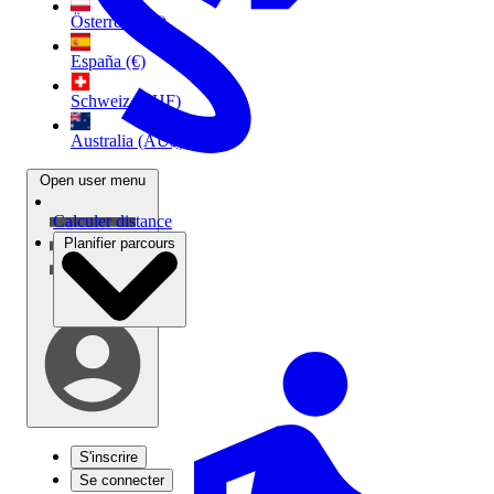
Österreich (€)
España (€)
Schweiz (CHF)
Australia (AU$)
Open user menu
Calculer distance
Planifier parcours
S'inscrire
Se connecter