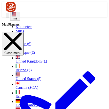
mi
MapPlanner
Kilometers
Miles
France (€)
Belgique (€)
Close menu
United Kingdom (£)
Ireland (€)
United States ($)
Canada ($CA)
Italia (€)
Deutschland (€)