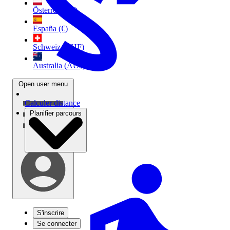
Österreich (€)
España (€)
Schweiz (CHF)
Australia (AU$)
Open user menu
Calculer distance
Planifier parcours
S'inscrire
Se connecter