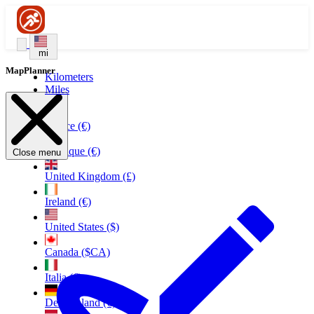
mi
MapPlanner
Kilometers
Miles
France (€)
Belgique (€)
Close menu
United Kingdom (£)
Ireland (€)
United States ($)
Canada ($CA)
Italia (€)
Deutschland (€)