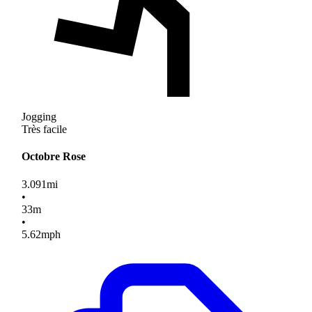
Jogging
Très facile
Octobre Rose
3.091
mi
•
33
m
•
5.62
mph