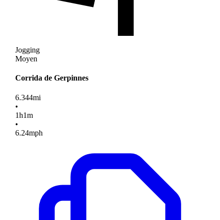
Jogging
Moyen
Corrida de Gerpinnes
6.344
mi
•
1
h
1
m
•
6.24
mph