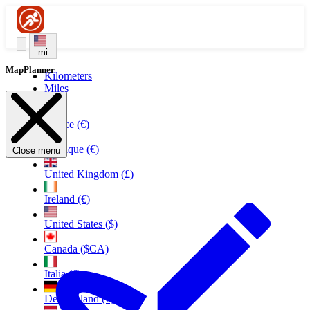
mi
MapPlanner
Kilometers
Miles
France (€)
Belgique (€)
Close menu
United Kingdom (£)
Ireland (€)
United States ($)
Canada ($CA)
Italia (€)
Deutschland (€)