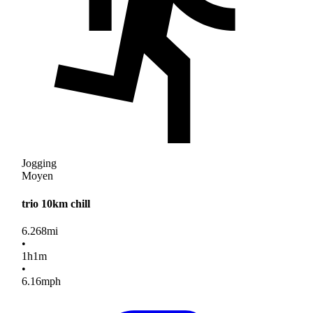
Jogging
Moyen
trio 10km chill
6.268
mi
•
1
h
1
m
•
6.16
mph