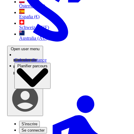
Österreich (€)
España (€)
Schweiz (CHF)
Australia (AU$)
Open user menu
Calculer distance
Planifier parcours
S'inscrire
Se connecter