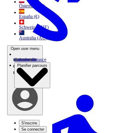
Österreich (€)
España (€)
Schweiz (CHF)
Australia (AU$)
Open user menu
Calculer distance
Planifier parcours
S'inscrire
Se connecter