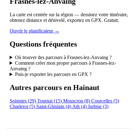
Frasnes-lez-Anvaing
La carte est centrée sur la région — dessinez votre itinéraire,
obtenez distance et dénivelé, exportez en GPX. Gratuit.
Ouvrir le planificateur →
Questions fréquentes
Où trouver des parcours à Frasnes-lez-Anvaing ?
Comment créer mon propre parcours à Frasnes-lez-
Anvaing ?
Puis-je exporter les parcours en GPX ?
Autres parcours en Hainaut
Soignies
(29)
Tournai
(15)
Mouscron
(8)
Courcelles
(5)
Charleroi
(5)
Saint-Ghislain
(4)
Ath
(4)
Jurbise
(3)