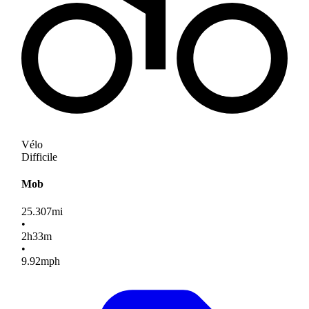
Vélo
Difficile
Mob
25.307
mi
•
2
h
33
m
•
9.92
mph