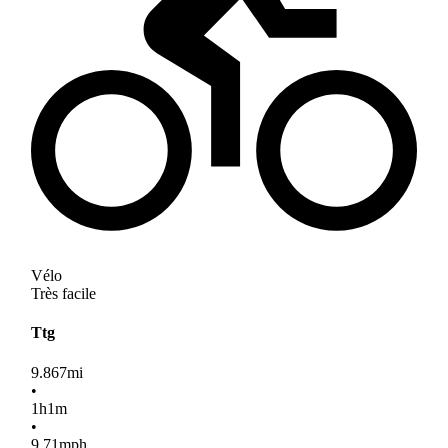
Vélo
Très facile
Ttg
9.867
mi
•
1
h
1
m
•
9.71
mph