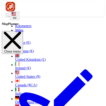
mi
MapPlanner
Kilometers
Miles
France (€)
Belgique (€)
Close menu
United Kingdom (£)
Ireland (€)
United States ($)
Canada ($CA)
Italia (€)
Deutschland (€)