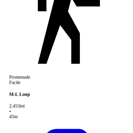
Promenade
Facile
M-L Loop
2.453
mi
•
45
m