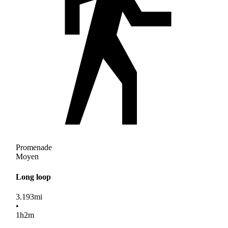
Promenade
Moyen
Long loop
3.193
mi
•
1
h
2
m