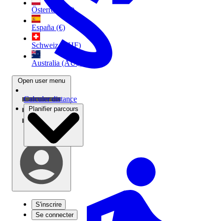
Österreich (€)
España (€)
Schweiz (CHF)
Australia (AU$)
Open user menu
Calculer distance
Planifier parcours
S'inscrire
Se connecter