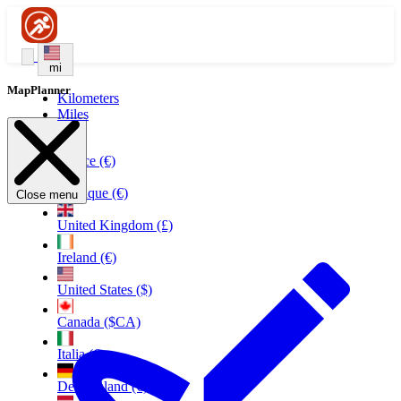
mi
MapPlanner
Kilometers
Miles
France (€)
Belgique (€)
Close menu
United Kingdom (£)
Ireland (€)
United States ($)
Canada ($CA)
Italia (€)
Deutschland (€)