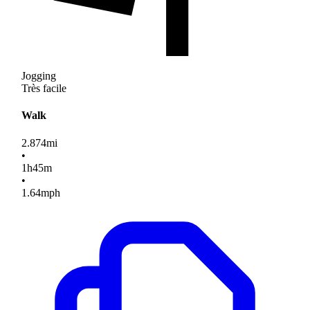
Jogging
Très facile
Walk
2.874
mi
•
1
h
45
m
•
1.64
mph