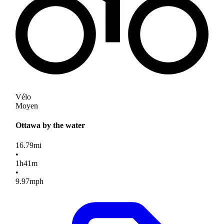
Vélo
Moyen
Ottawa by the water
16.79
mi
•
1
h
41
m
•
9.97
mph