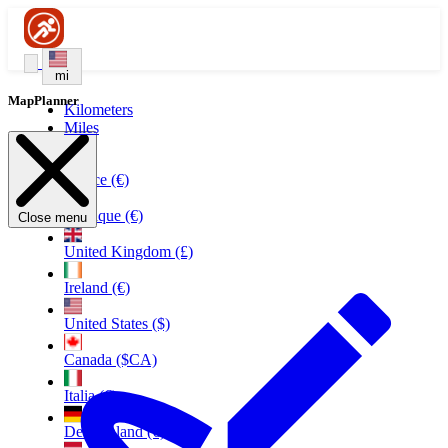
mi
MapPlanner
Kilometers
Miles
France (€)
Belgique (€)
Close menu
United Kingdom (£)
Ireland (€)
United States ($)
Canada ($CA)
Italia (€)
Deutschland (€)