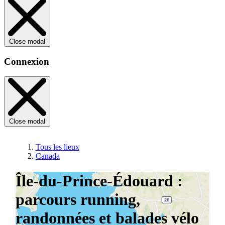
Close modal
Connexion
Close modal
Tous les lieux
Canada
Île-du-Prince-Édouard :
parcours running,
randonnées et balades vélo