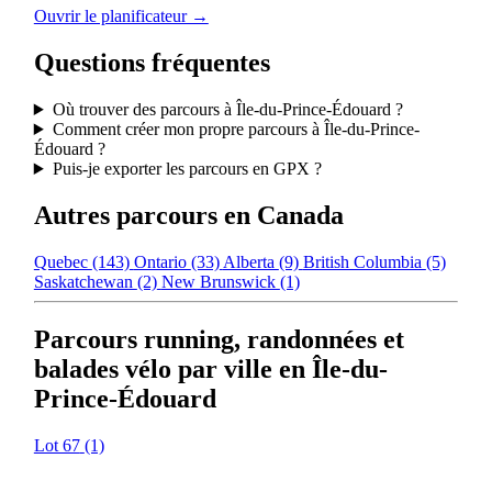
Ouvrir le planificateur →
Questions fréquentes
Où trouver des parcours à Île-du-Prince-Édouard ?
Comment créer mon propre parcours à Île-du-Prince-
Édouard ?
Puis-je exporter les parcours en GPX ?
Autres parcours en Canada
Quebec
(143)
Ontario
(33)
Alberta
(9)
British Columbia
(5)
Saskatchewan
(2)
New Brunswick
(1)
Parcours running, randonnées et
balades vélo par ville en Île-du-
Prince-Édouard
Lot 67
(1)