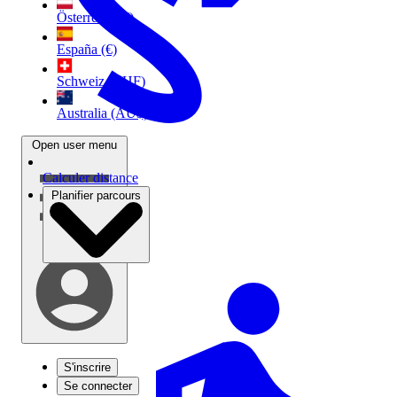
Österreich (€)
España (€)
Schweiz (CHF)
Australia (AU$)
Open user menu
Calculer distance
Planifier parcours
S'inscrire
Se connecter