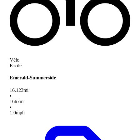
Vélo
Facile
Emerald-Summerside
16.123
mi
•
16
h
7
m
•
1.0
mph