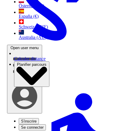
Österreich (€)
España (€)
Schweiz (CHF)
Australia (AU$)
Open user menu
Calculer distance
Planifier parcours
S'inscrire
Se connecter