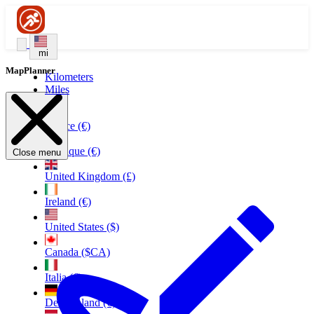
mi
MapPlanner
Kilometers
Miles
France (€)
Belgique (€)
Close menu
United Kingdom (£)
Ireland (€)
United States ($)
Canada ($CA)
Italia (€)
Deutschland (€)