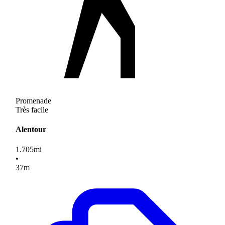
Promenade
Très facile
Alentour
1.705
mi
•
37
m