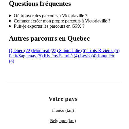
Questions fréquentes
Où trouver des parcours à Victoriaville ?
Comment créer mon propre parcours à Victoriaville ?
Puis-je exporter les parcours en GPX ?
Autres parcours en Quebec
Québec
(22)
Montréal
(22)
Sainte-Julie
(6)
Trois-Rivières
(5)
Petit-Saguenay
(5)
Rivière-Éternité
(4)
Lévis
(4)
Jonquière
(4)
Votre pays
France (km)
Belgique (km)