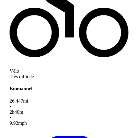
Vélo
Très difficile
Emmanuel
26.447
mi
•
2
h
40
m
•
9.92
mph