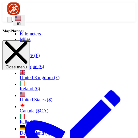
mi
MapPlanner
Kilometers
Miles
France (€)
Belgique (€)
Close menu
United Kingdom (£)
Ireland (€)
United States ($)
Canada ($CA)
Italia (€)
Deutschland (€)