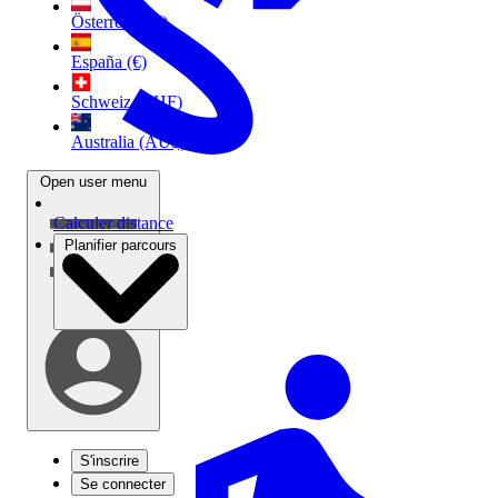
Österreich (€)
España (€)
Schweiz (CHF)
Australia (AU$)
Open user menu
Calculer distance
Planifier parcours
S'inscrire
Se connecter