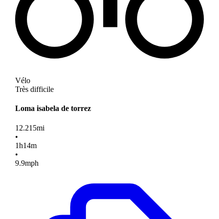
Vélo
Très difficile
Loma isabela de torrez
12.215
mi
•
1
h
14
m
•
9.9
mph