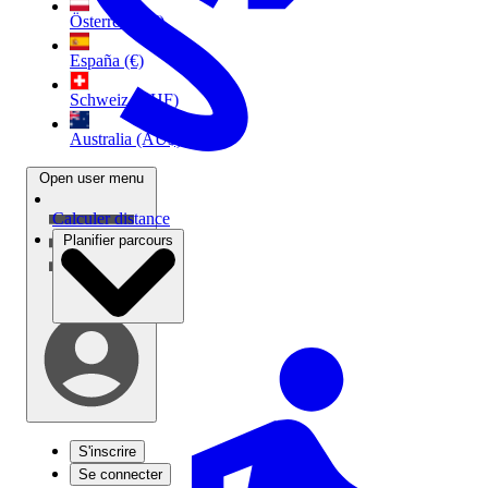
Österreich (€)
España (€)
Schweiz (CHF)
Australia (AU$)
Open user menu
Calculer distance
Planifier parcours
S'inscrire
Se connecter