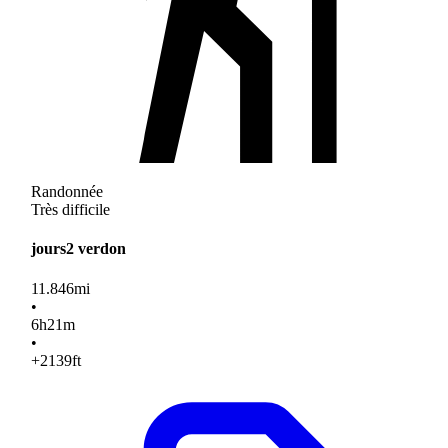
Randonnée
Très difficile
jours2 verdon
11.846
mi
•
6
h
21
m
•
+2139
ft