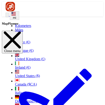
mi
MapPlanner
Kilometers
Miles
France (€)
Belgique (€)
Close menu
United Kingdom (£)
Ireland (€)
United States ($)
Canada ($CA)
Italia (€)
Deutschland (€)