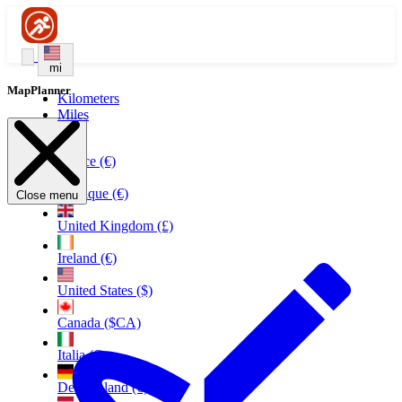
mi
MapPlanner
Kilometers
Miles
France (€)
Belgique (€)
Close menu
United Kingdom (£)
Ireland (€)
United States ($)
Canada ($CA)
Italia (€)
Deutschland (€)