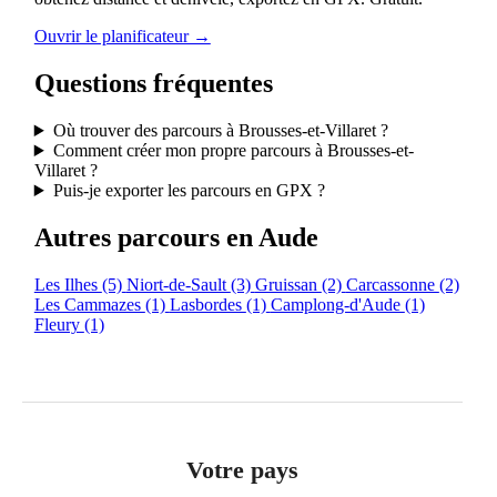
Ouvrir le planificateur →
Questions fréquentes
Où trouver des parcours à Brousses-et-Villaret ?
Comment créer mon propre parcours à Brousses-et-
Villaret ?
Puis-je exporter les parcours en GPX ?
Autres parcours en Aude
Les Ilhes
(5)
Niort-de-Sault
(3)
Gruissan
(2)
Carcassonne
(2)
Les Cammazes
(1)
Lasbordes
(1)
Camplong-d'Aude
(1)
Fleury
(1)
Votre pays