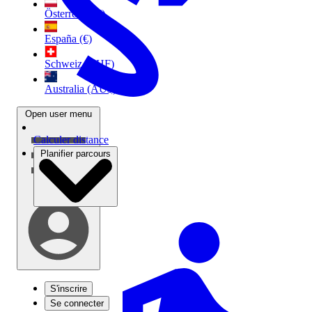
Österreich (€)
España (€)
Schweiz (CHF)
Australia (AU$)
Open user menu
Calculer distance
Planifier parcours
S'inscrire
Se connecter