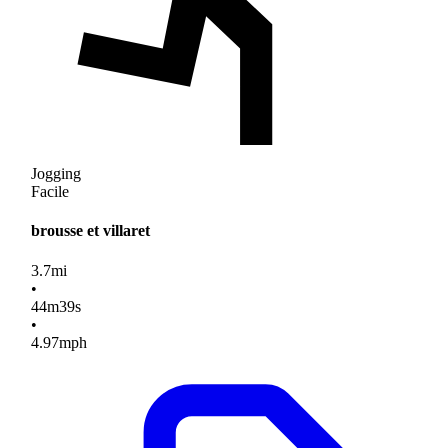
Jogging
Facile
brousse et villaret
3.7
mi
•
44
m
39
s
•
4.97
mph