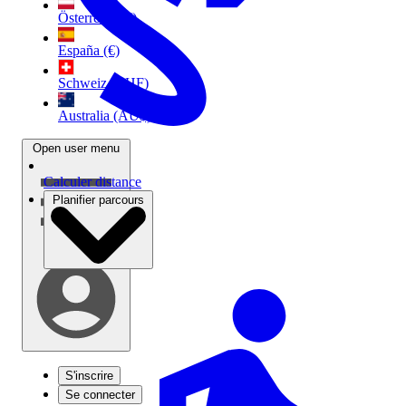
Österreich (€)
España (€)
Schweiz (CHF)
Australia (AU$)
Open user menu
Calculer distance
Planifier parcours
S'inscrire
Se connecter