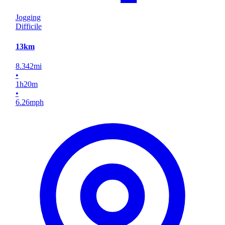
Jogging
Difficile
13km
8.342
mi
•
1
h
20
m
•
6.26
mph