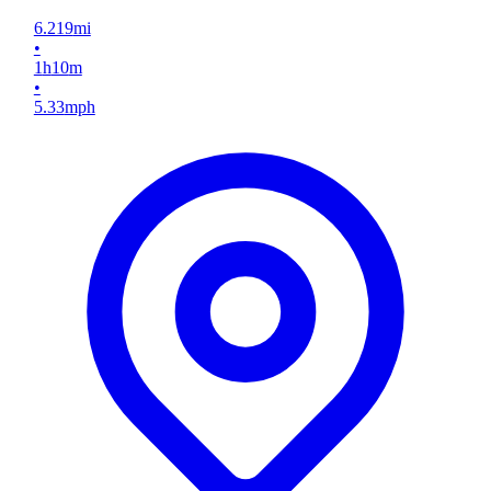
6.219
mi
•
1
h
10
m
•
5.33
mph