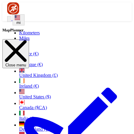
mi
MapPlanner
Kilometers
Miles
France (€)
Belgique (€)
Close menu
United Kingdom (£)
Ireland (€)
United States ($)
Canada ($CA)
Italia (€)
Deutschland (€)