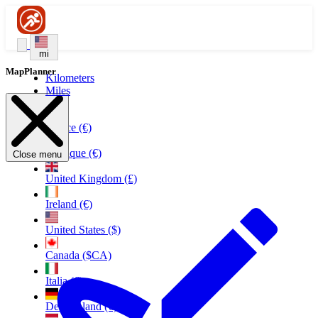
mi
MapPlanner
Kilometers
Miles
France (€)
Belgique (€)
Close menu
United Kingdom (£)
Ireland (€)
United States ($)
Canada ($CA)
Italia (€)
Deutschland (€)