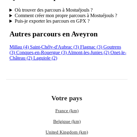
Où trouver des parcours à Mostuéjouls ?
Comment créer mon propre parcours à Mostuéjouls ?
Puis-je exporter les parcours en GPX ?
Autres parcours en Aveyron
Millau
(4)
Saint-Chély-d'Aubrac
(3)
Flagnac
(3)
Goutrens
(3)
Conques-en-Rouergue
(3)
Almont-les-Junies
(2)
Onet-le-
Château
(2)
Laguiole
(2)
Votre pays
France (km)
Belgique (km)
United Kingdom (km)