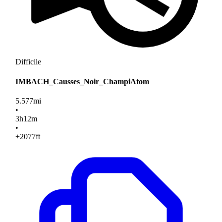
Difficile
IMBACH_Causses_Noir_ChampiAtom
5.577
mi
•
3
h
12
m
•
+2077
ft