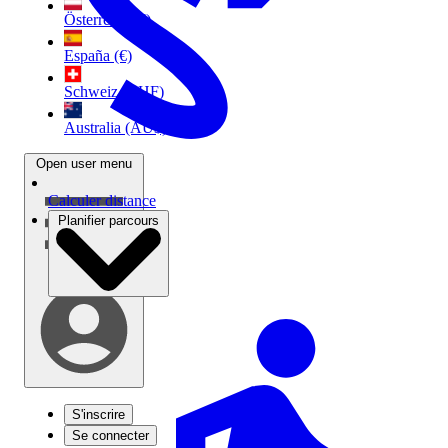
Österreich (€)
España (€)
Schweiz (CHF)
Australia (AU$)
Open user menu
Calculer distance
Planifier parcours
S'inscrire
Se connecter