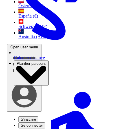
Österreich (€)
España (€)
Schweiz (CHF)
Australia (AU$)
Open user menu
Calculer distance
Planifier parcours
S'inscrire
Se connecter