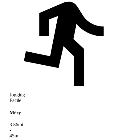
Jogging
Facile
Méry
3.86
mi
•
45
m