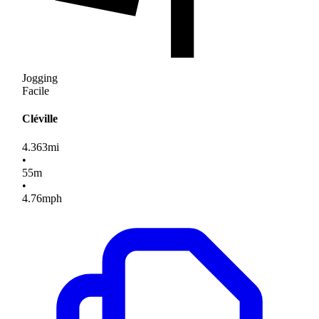
Jogging
Facile
Cléville
4.363
mi
•
55
m
•
4.76
mph