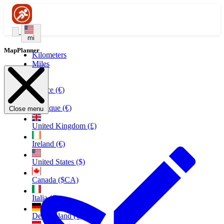
mi
MapPlanner
Kilometers
Miles
France (€)
Belgique (€)
Close menu
United Kingdom (£)
Ireland (€)
United States ($)
Canada ($CA)
Italia (€)
Deutschland (€)