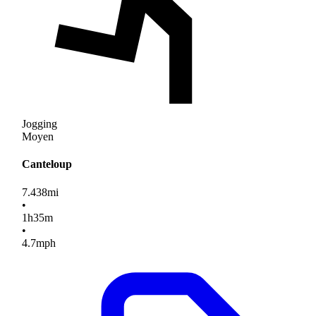
Jogging
Moyen
Canteloup
7.438
mi
•
1
h
35
m
•
4.7
mph