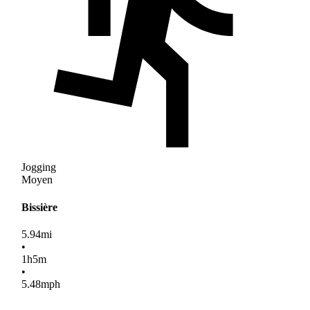
Jogging
Moyen
Bissière
5.94
mi
•
1
h
5
m
•
5.48
mph