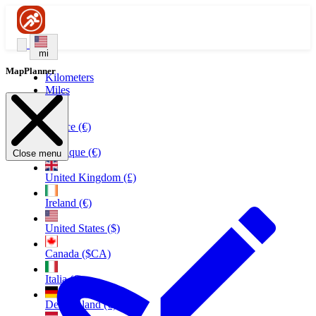
mi
MapPlanner
Kilometers
Miles
France (€)
Belgique (€)
Close menu
United Kingdom (£)
Ireland (€)
United States ($)
Canada ($CA)
Italia (€)
Deutschland (€)