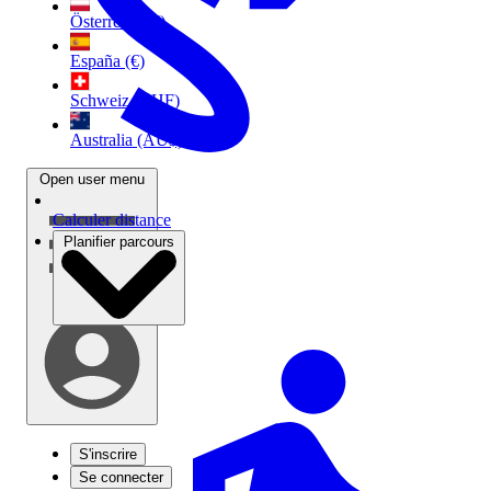
Österreich (€)
España (€)
Schweiz (CHF)
Australia (AU$)
Open user menu
Calculer distance
Planifier parcours
S'inscrire
Se connecter