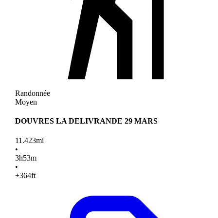
Randonnée
Moyen
DOUVRES LA DELIVRANDE 29 MARS
11.423
mi
•
3
h
53
m
•
+364
ft