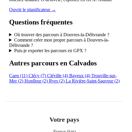
Ouvrir le planificateur →
Questions fréquentes
Où trouver des parcours à Douvres-la-Délivrande ?
Comment créer mon propre parcours à Douvres-la-
Délivrande ?
Puis-je exporter les parcours en GPX ?
Autres parcours en Calvados
Caen
(11)
Clécy
(7)
Cléville
(4)
Bayeux
(4)
Trouville-sur-
Mer
(2)
Honfleur
(2)
Ryes
(2)
La Rivière-Saint-Sauveur
(2)
Votre pays
France (km)