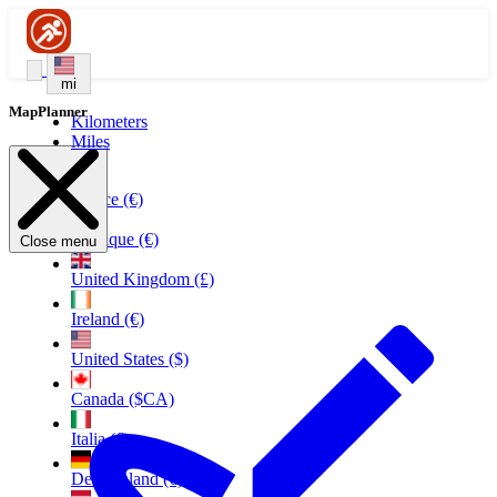
mi
MapPlanner
Kilometers
Miles
France (€)
Belgique (€)
Close menu
United Kingdom (£)
Ireland (€)
United States ($)
Canada ($CA)
Italia (€)
Deutschland (€)