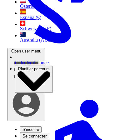
Österreich (€)
España (€)
Schweiz (CHF)
Australia (AU$)
Open user menu
Calculer distance
Planifier parcours
S'inscrire
Se connecter