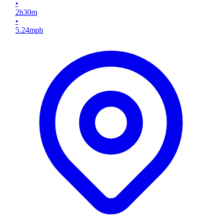
•
2
h
30
m
•
5.24
mph