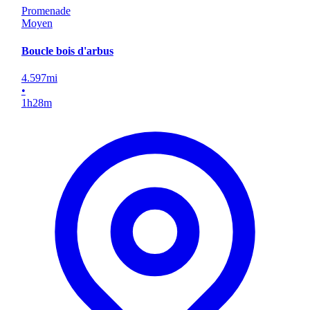
Promenade
Moyen
Boucle bois d'arbus
4.597
mi
•
1
h
28
m