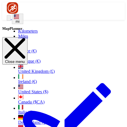
mi
MapPlanner
Kilometers
Miles
France (€)
Belgique (€)
Close menu
United Kingdom (£)
Ireland (€)
United States ($)
Canada ($CA)
Italia (€)
Deutschland (€)