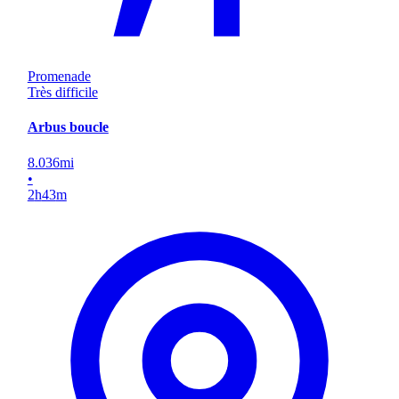
Promenade
Très difficile
Arbus boucle
8.036
mi
•
2
h
43
m