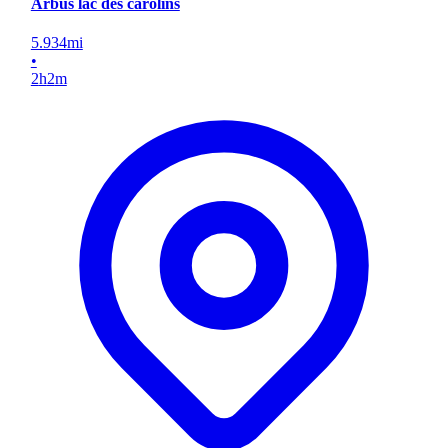
Arbus lac des carolins
5.934
mi
•
2
h
2
m