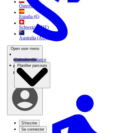
Österreich (€)
España (€)
Schweiz (CHF)
Australia (AU$)
Open user menu
Calculer distance
Planifier parcours
S'inscrire
Se connecter