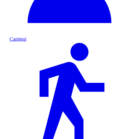
Camigui