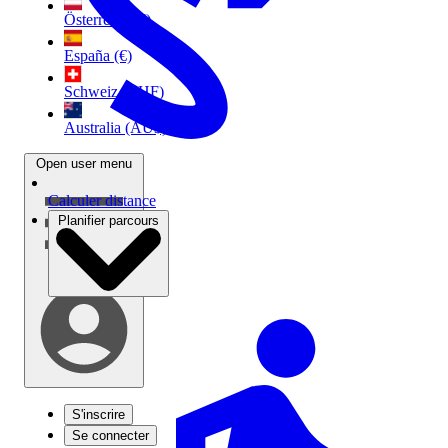
Österreich (€)
España (€)
Schweiz (CHF)
Australia (AU$)
Open user menu
Calculer distance
Planifier parcours
S'inscrire
Se connecter