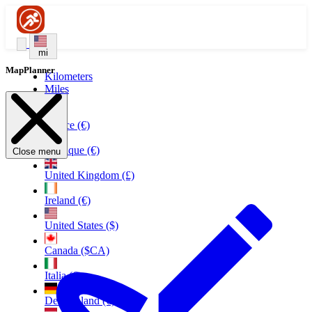
mi
MapPlanner
Kilometers
Miles
France (€)
Belgique (€)
Close menu
United Kingdom (£)
Ireland (€)
United States ($)
Canada ($CA)
Italia (€)
Deutschland (€)