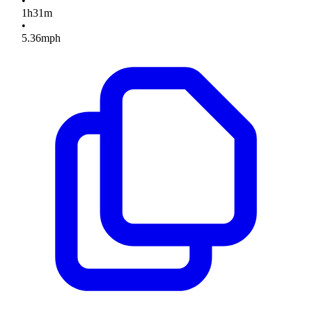
•
1
h
31
m
•
5.36
mph