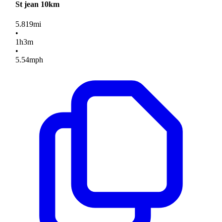
St jean 10km
5.819
mi
•
1
h
3
m
•
5.54
mph