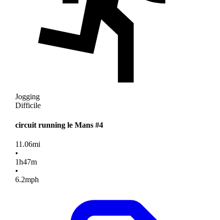
Jogging
Difficile
circuit running le Mans #4
11.06
mi
•
1
h
47
m
•
6.2
mph