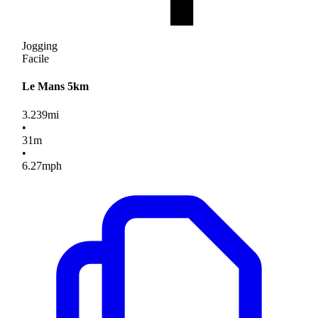
Jogging
Facile
Le Mans 5km
3.239
mi
•
31
m
•
6.27
mph