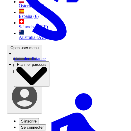
Österreich (€)
España (€)
Schweiz (CHF)
Australia (AU$)
Open user menu
Calculer distance
Planifier parcours
S'inscrire
Se connecter