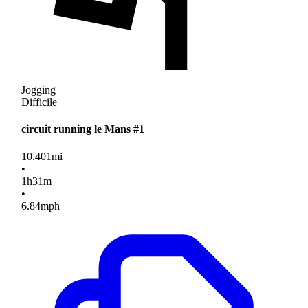
Jogging
Difficile
circuit running le Mans #1
10.401
mi
•
1
h
31
m
•
6.84
mph