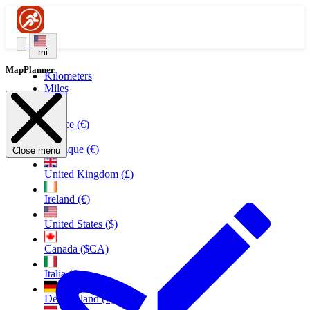
mi
MapPlanner
Kilometers
Miles
France (€)
Belgique (€)
Close menu
United Kingdom (£)
Ireland (€)
United States ($)
Canada ($CA)
Italia (€)
Deutschland (€)