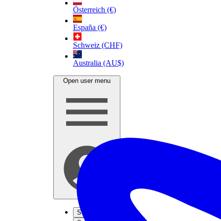
Österreich (€)
España (€)
Schweiz (CHF)
Australia (AU$)
Open user menu
S'inscrire