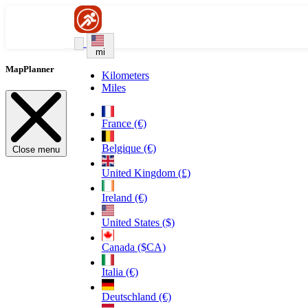
mi
MapPlanner
Kilometers
Miles
France (€)
Belgique (€)
Close menu
United Kingdom (£)
Ireland (€)
United States ($)
Canada ($CA)
Italia (€)
Deutschland (€)