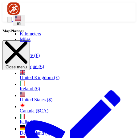
mi
MapPlanner
Kilometers
Miles
France (€)
Belgique (€)
Close menu
United Kingdom (£)
Ireland (€)
United States ($)
Canada ($CA)
Italia (€)
Deutschland (€)