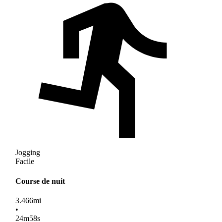
Jogging
Facile
Course de nuit
3.466
mi
•
24
m
58
s