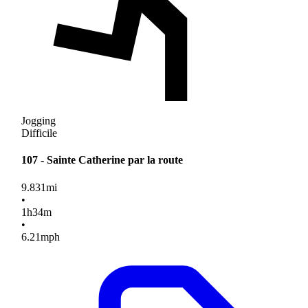
Jogging
Difficile
107 - Sainte Catherine par la route
9.831
mi
•
1
h
34
m
•
6.21
mph