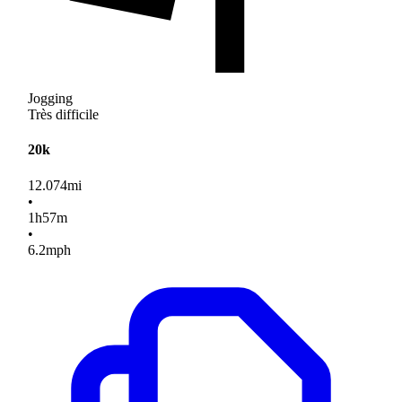
Jogging
Très difficile
20k
12.074
mi
•
1
h
57
m
•
6.2
mph