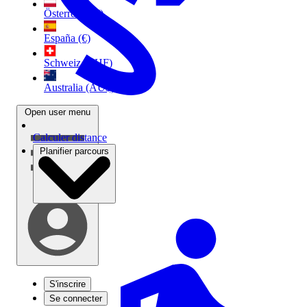
Österreich (€)
España (€)
Schweiz (CHF)
Australia (AU$)
Open user menu
Calculer distance
Planifier parcours
S'inscrire
Se connecter