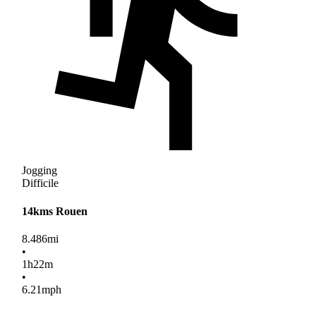
Jogging
Difficile
14kms Rouen
8.486
mi
•
1
h
22
m
•
6.21
mph