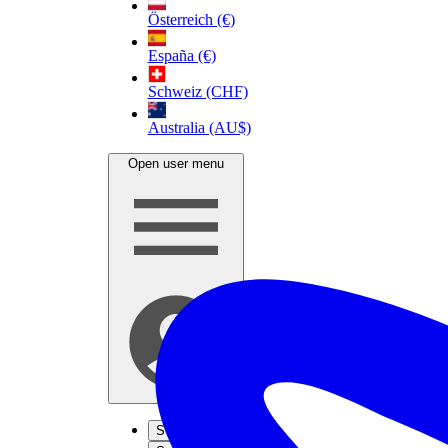
Österreich (€)
España (€)
Schweiz (CHF)
Australia (AU$)
Open user menu
S'inscrire