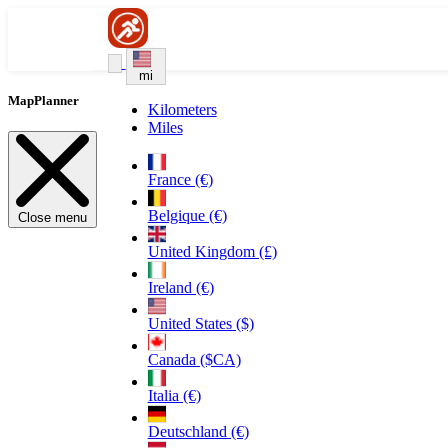
mi
MapPlanner
Kilometers
Miles
France (€)
Belgique (€)
Close menu
United Kingdom (£)
Ireland (€)
United States ($)
Canada ($CA)
Italia (€)
Deutschland (€)