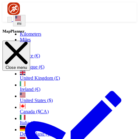
mi
MapPlanner
Kilometers
Miles
France (€)
Belgique (€)
Close menu
United Kingdom (£)
Ireland (€)
United States ($)
Canada ($CA)
Italia (€)
Deutschland (€)