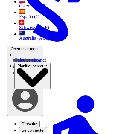
Österreich (€)
España (€)
Schweiz (CHF)
Australia (AU$)
Open user menu
Calculer distance
Planifier parcours
S'inscrire
Se connecter