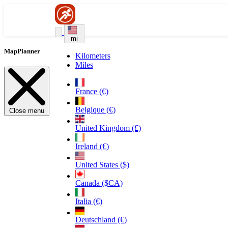
mi
MapPlanner
Kilometers
Miles
France (€)
Belgique (€)
Close menu
United Kingdom (£)
Ireland (€)
United States ($)
Canada ($CA)
Italia (€)
Deutschland (€)