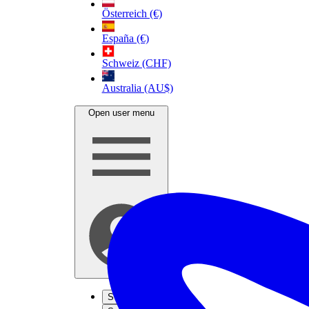
Österreich (€)
España (€)
Schweiz (CHF)
Australia (AU$)
Open user menu
S'inscrire