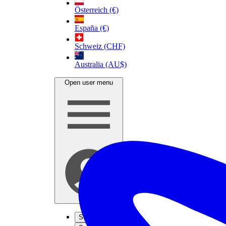
Österreich (€)
España (€)
Schweiz (CHF)
Australia (AU$)
Open user menu
S'inscrire