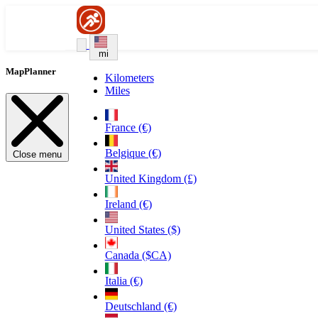
mi
MapPlanner
Kilometers
Miles
France (€)
Belgique (€)
Close menu
United Kingdom (£)
Ireland (€)
United States ($)
Canada ($CA)
Italia (€)
Deutschland (€)