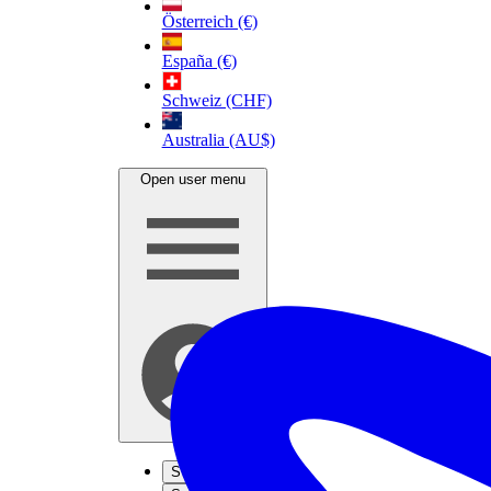
Österreich (€)
España (€)
Schweiz (CHF)
Australia (AU$)
Open user menu
S'inscrire