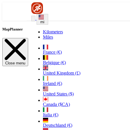
mi
MapPlanner
Kilometers
Miles
France (€)
Belgique (€)
Close menu
United Kingdom (£)
Ireland (€)
United States ($)
Canada ($CA)
Italia (€)
Deutschland (€)