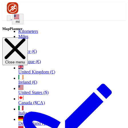
mi
MapPlanner
Kilometers
Miles
France (€)
Belgique (€)
Close menu
United Kingdom (£)
Ireland (€)
United States ($)
Canada ($CA)
Italia (€)
Deutschland (€)