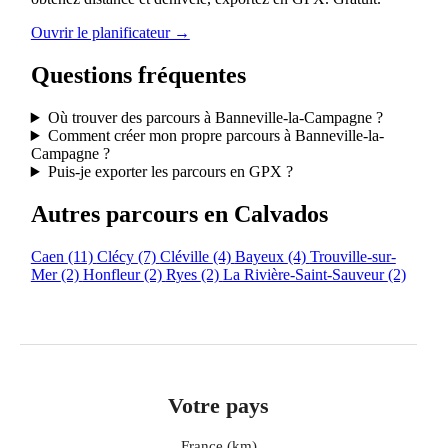
Ouvrir le planificateur →
Questions fréquentes
Où trouver des parcours à Banneville-la-Campagne ?
Comment créer mon propre parcours à Banneville-la-
Campagne ?
Puis-je exporter les parcours en GPX ?
Autres parcours en Calvados
Caen
(11)
Clécy
(7)
Cléville
(4)
Bayeux
(4)
Trouville-sur-
Mer
(2)
Honfleur
(2)
Ryes
(2)
La Rivière-Saint-Sauveur
(2)
Votre pays
France (km)