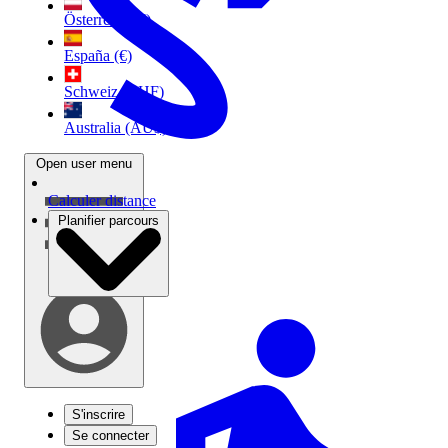
Österreich (€)
España (€)
Schweiz (CHF)
Australia (AU$)
Open user menu
Calculer distance
Planifier parcours
S'inscrire
Se connecter