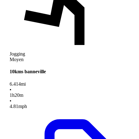
Jogging
Moyen
10kms banneville
6.414
mi
•
1
h
20
m
•
4.81
mph