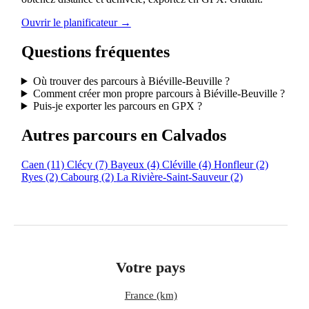
Ouvrir le planificateur →
Questions fréquentes
Où trouver des parcours à Biéville-Beuville ?
Comment créer mon propre parcours à Biéville-Beuville ?
Puis-je exporter les parcours en GPX ?
Autres parcours en Calvados
Caen
(11)
Clécy
(7)
Bayeux
(4)
Cléville
(4)
Honfleur
(2)
Ryes
(2)
Cabourg
(2)
La Rivière-Saint-Sauveur
(2)
Votre pays
France (km)