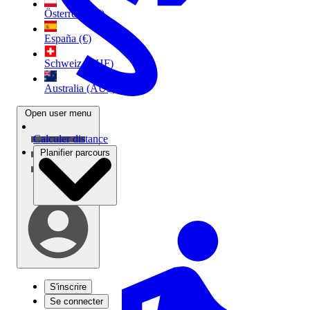
Österreich (€)
España (€)
Schweiz (CHF)
Australia (AU$)
Open user menu
Calculer distance
Planifier parcours
S'inscrire
Se connecter