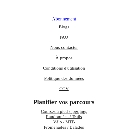
Abonnement
Blogs
FAQ
Nous contacter
À propos
Conditions d'utilisation
Politique des données
CGV
Planifier vos parcours
Courses à pied / joggings
Randonnées / Trails
Vélo / MTB
Promenades / Balades