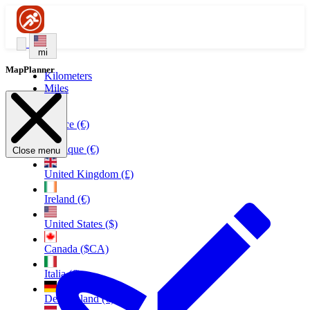
mi
MapPlanner
Kilometers
Miles
France (€)
Belgique (€)
Close menu
United Kingdom (£)
Ireland (€)
United States ($)
Canada ($CA)
Italia (€)
Deutschland (€)