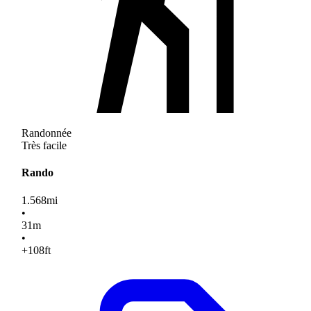
Randonnée
Très facile
Rando
1.568
mi
•
31
m
•
+108
ft