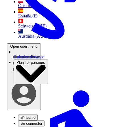
Österreich (€)
España (€)
Schweiz (CHF)
Australia (AU$)
Open user menu
Calculer distance
Planifier parcours
S'inscrire
Se connecter