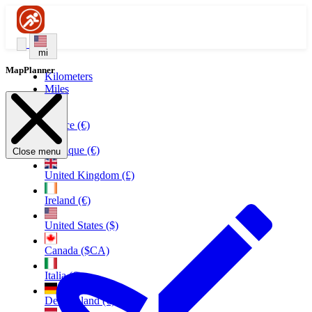
mi
MapPlanner
Kilometers
Miles
France (€)
Belgique (€)
Close menu
United Kingdom (£)
Ireland (€)
United States ($)
Canada ($CA)
Italia (€)
Deutschland (€)