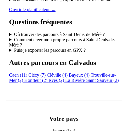
Ouvrir le planificateur →
Questions fréquentes
Où trouver des parcours à Saint-Denis-de-Méré ?
Comment créer mon propre parcours à Saint-Denis-de-
Méré ?
Puis-je exporter les parcours en GPX ?
Autres parcours en Calvados
Caen
(11)
Clécy
(7)
Cléville
(4)
Bayeux
(4)
Trouville-sur-
Mer
(2)
Honfleur
(2)
Ryes
(2)
La Rivière-Saint-Sauveur
(2)
Votre pays
France (km)