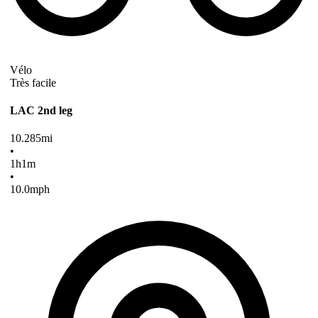
Vélo
Très facile
LAC 2nd leg
10.285
mi
•
1
h
1
m
•
10.0
mph