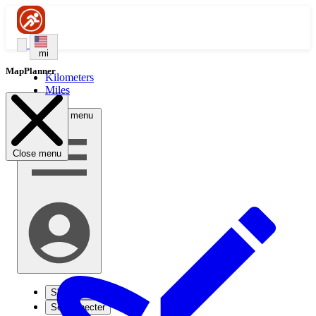
mi
MapPlanner
Kilometers
Miles
Open user menu
Close menu
S'inscrire
Se connecter