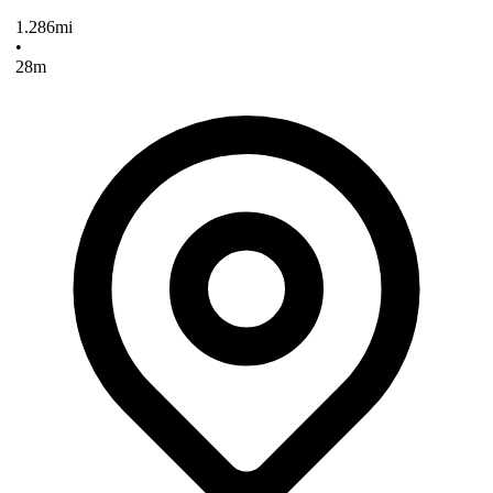
1.286
mi
•
28
m